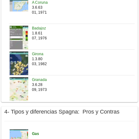
A Coruna
3.6.63
01, 1971
Badajoz
1.8.61
07, 1976
Girona
1.3.80
03, 1982
Granada
3.6.28
09, 1973
4- Tipos y diferencias Spagna: Pros y Contras
Gas