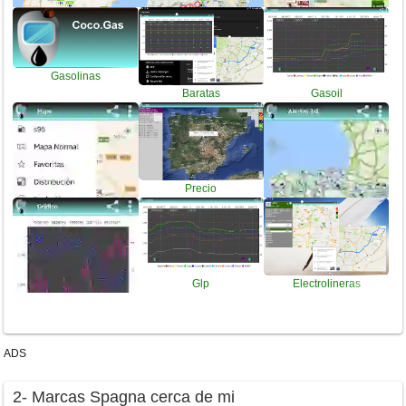
Gasolinas
Baratas
Gasoil
Precios
Gasolineras
Diesel
Precio
Glp
Electrolineras
Gnc
Gasolina
ADS
2- Marcas Spagna cerca de mi