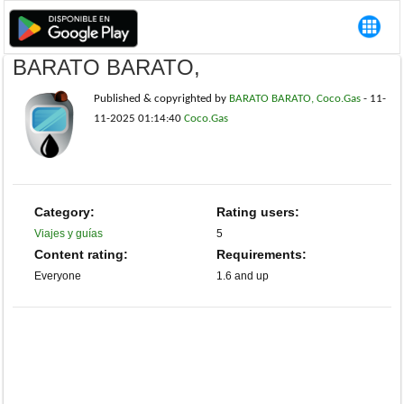
BARATO BARATO,
Published & copyrighted by
BARATO BARATO, Coco.Gas
-
11-
11-2025 01:14:40
Coco.Gas
Category:
Rating users:
Viajes y guías
5
Content rating:
Requirements:
Everyone
1.6 and up