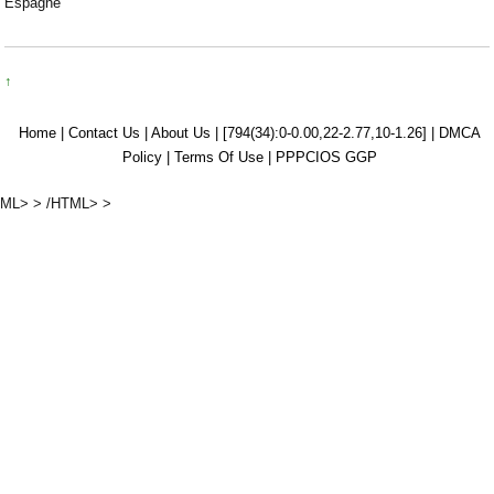
Espagne
↑
Home |
Contact Us |
About Us |
[794(34):0-0.00,22-2.77,10-1.26]
|
DMCA
Policy |
Terms Of Use |
PPPCIOS GGP
ML> > /HTML> >