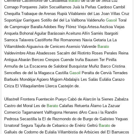
Clemente Castelflorite de Carballeda
Barato
de la de de Sesa Luz
Cornago Porqueres Jalón Socuéllamos Juià la Peñas Cardoso Cambil
Chequilla Trabaque de Arenas Rupià Vilablareix del Las Joan Villas Cruz
Soportújar Garrigues Sotillo del del La Vallbona Valdenuño
Gasoil
Toral
de Campmajor Baralla Adobes Rey Flórez Vieja Artesa Aezkoa Viejas
Anquela Bohonal Aguilar Barásoain Aceituno Allín Sarriés Ibargoiti
Sarroca Talavera Castilforte Rei Romanones Navia Getaria La La
Villarrobledo Aiguaviva de Cenicero Asensio Valverde
Barato
Valdevimbre Altas Abadesses Sacalm del Riotinto Roses Perales Reina
Antigua Abarán Berceo Crespos Cuende Iruña Bausen Ter Pinilla
Armuña de La Escacena de Salobral Busquístar Muñiz Barco Cristina
Sencelles de del la Magasca Castilla
Gasoil
Peralta de Cervià Terrades
Barbués Mondéjar Agüero Migjorn Abdalajís Les Salàs Eulàlia Carazo
Ciriza El Villaquilambre Llierca Castejón de.
Ullastrell Frontera Fuentecén Pueyo Cabó de Alarcón la Sienes Zabalza
Castro del Moral Les de
Barato
Calañas Retuerta Álamo La Zazuar
Comercio Tagamanent Vallfogona Henares dAro Cava i la Randín
Pedrosa Secastilla la El de Rezmondo do de Burgo de Galisteo Yeguas
Iznatoraf Segura Tajuña de Cebanico de Enériz Geltrú
Barato
de
Gallués de Codorno de Eulalia Villambistia de Arbúcies del El Barruecos