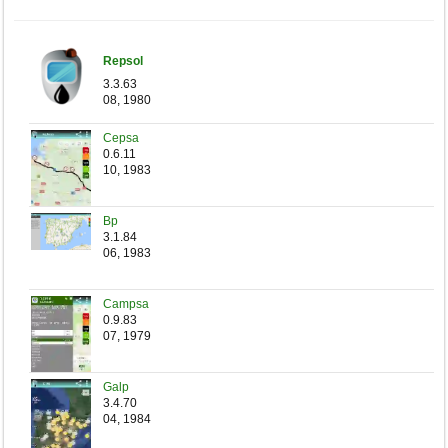
Gasoleo
Repsol
3.3.63
08, 1980
Cepsa
0.6.11
10, 1983
Bp
3.1.84
06, 1983
Campsa
0.9.83
07, 1979
Galp
3.4.70
04, 1984