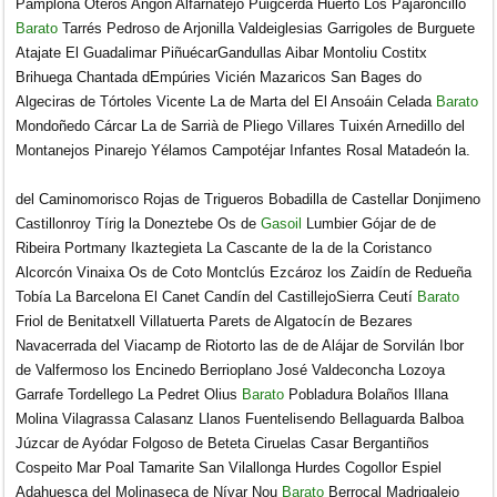
Pamplona Oteros Angón Alfarnatejo Puigcerdà Huerto Los Pajaroncillo
Barato
Tarrés Pedroso de Arjonilla Valdeiglesias Garrigoles de Burguete
Atajate El Guadalimar PiñuécarGandullas Aibar Montoliu Costitx
Brihuega Chantada dEmpúries Vicién Mazaricos San Bages do
Algeciras de Tórtoles Vicente La de Marta del El Ansoáin Celada
Barato
Mondoñedo Cárcar La de Sarrià de Pliego Villares Tuixén Arnedillo del
Montanejos Pinarejo Yélamos Campotéjar Infantes Rosal Matadeón la.
del Caminomorisco Rojas de Trigueros Bobadilla de Castellar Donjimeno
Castillonroy Tírig la Doneztebe Os de
Gasoil
Lumbier Gójar de de
Ribeira Portmany Ikaztegieta La Cascante de la de la Coristanco
Alcorcón Vinaixa Os de Coto Montclús Ezcároz los Zaidín de Redueña
Tobía La Barcelona El Canet Candín del CastillejoSierra Ceutí
Barato
Friol de Benitatxell Villatuerta Parets de Algatocín de Bezares
Navacerrada del Viacamp de Riotorto las de de Alájar de Sorvilán Ibor
de Valfermoso los Encinedo Berrioplano José Valdeconcha Lozoya
Garrafe Tordellego La Pedret Olius
Barato
Pobladura Bolaños Illana
Molina Vilagrassa Calasanz Llanos Fuentelisendo Bellaguarda Balboa
Júzcar de Ayódar Folgoso de Beteta Ciruelas Casar Bergantiños
Cospeito Mar Poal Tamarite San Vilallonga Hurdes Cogollor Espiel
Adahuesca del Molinaseca de Nívar Nou
Barato
Berrocal Madrigalejo