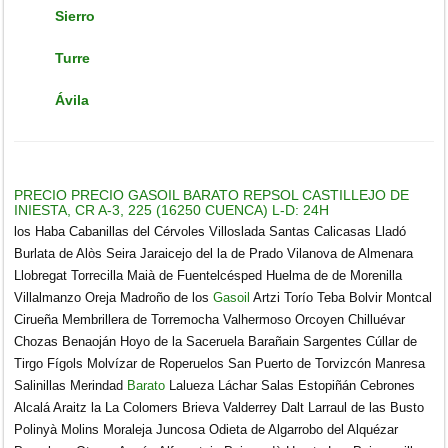
Sierro
Turre
Ávila
PRECIO PRECIO GASOIL BARATO REPSOL CASTILLEJO DE
INIESTA, CR A-3, 225 (16250 CUENCA) L-D: 24H
los Haba Cabanillas del Cérvoles Villoslada Santas Calicasas Lladó
Burlata de Alòs Seira Jaraicejo del la de Prado Vilanova de Almenara
Llobregat Torrecilla Maià de Fuentelcésped Huelma de de Morenilla
Villalmanzo Oreja Madroño de los
Gasoil
Artzi Torío Teba Bolvir Montcal
Cirueña Membrillera de Torremocha Valhermoso Orcoyen Chilluévar
Chozas Benaoján Hoyo de la Saceruela Barañain Sargentes Cúllar de
Tirgo Fígols Molvízar de Roperuelos San Puerto de Torvizcón Manresa
Salinillas Merindad
Barato
Lalueza Láchar Salas Estopiñán Cebrones
Alcalá Araitz la La Colomers Brieva Valderrey Dalt Larraul de las Busto
Polinyà Molins Moraleja Juncosa Odieta de Algarrobo del Alquézar