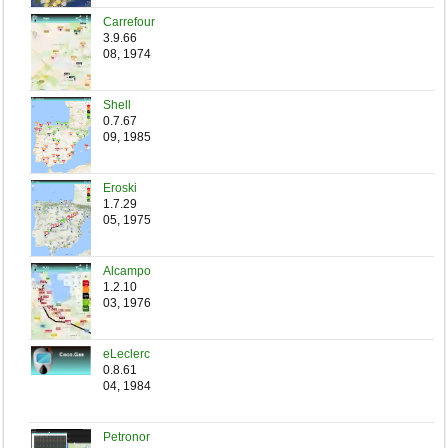
Carrefour
3.9.66
08, 1974
Shell
0.7.67
09, 1985
Eroski
1.7.29
05, 1975
Alcampo
1.2.10
03, 1976
eLeclerc
0.8.61
04, 1984
Petronor