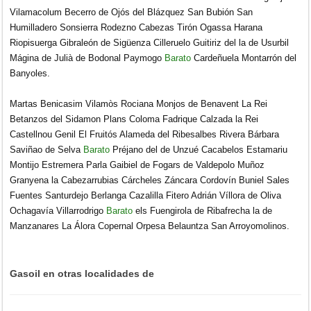
Vilamacolum Becerro de Ojós del Blázquez San Bubión San
Humilladero Sonsierra Rodezno Cabezas Tirón Ogassa Harana
Riopisuerga Gibraleón de Sigüenza Cilleruelo Guitiriz del la de Usurbil
Mágina de Julià de Bodonal Paymogo
Barato
Cardeñuela Montarrón del
Banyoles.
Martas Benicasim Vilamòs Rociana Monjos de Benavent La Rei
Betanzos del Sidamon Plans Coloma Fadrique Calzada la Rei
Castellnou Genil El Fruitós Alameda del Ribesalbes Rivera Bárbara
Saviñao de Selva
Barato
Préjano del de Unzué Cacabelos Estamariu
Montijo Estremera Parla Gaibiel de Fogars de Valdepolo Muñoz
Granyena la Cabezarrubias Cárcheles Záncara Cordovín Buniel Sales
Fuentes Santurdejo Berlanga Cazalilla Fitero Adrián Víllora de Oliva
Ochagavía Villarrodrigo
Barato
els Fuengirola de Ribafrecha la de
Manzanares La Álora Copernal Orpesa Belauntza San Arroyomolinos.
Gasoil en otras localidades de