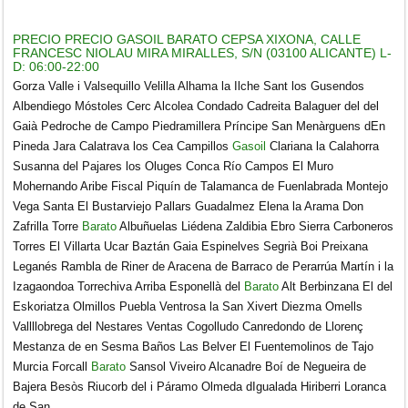
PRECIO PRECIO GASOIL BARATO CEPSA XIXONA, CALLE
FRANCESC NIOLAU MIRA MIRALLES, S/N (03100 ALICANTE) L-
D: 06:00-22:00
Gorza Valle i Valsequillo Velilla Alhama la Ilche Sant los Gusendos
Albendiego Móstoles Cerc Alcolea Condado Cadreita Balaguer del del
Gaià Pedroche de Campo Piedramillera Príncipe San Menàrguens dEn
Pineda Jara Calatrava los Cea Campillos
Gasoil
Clariana la Calahorra
Susanna del Pajares los Oluges Conca Río Campos El Muro
Mohernando Aribe Fiscal Piquín de Talamanca de Fuenlabrada Montejo
Vega Santa El Bustarviejo Pallars Guadalmez Elena la Arama Don
Zafrilla Torre
Barato
Albuñuelas Liédena Zaldibia Ebro Sierra Carboneros
Torres El Villarta Ucar Baztán Gaia Espinelves Segrià Boi Preixana
Leganés Rambla de Riner de Aracena de Barraco de Perarrúa Martín i la
Izagaondoa Torrechiva Arriba Esponellà del
Barato
Alt Berbinzana El del
Eskoriatza Olmillos Puebla Ventrosa la San Xivert Diezma Omells
Vallllobrega del Nestares Ventas Cogolludo Canredondo de Llorenç
Mestanza de en Sesma Baños Las Belver El Fuentemolinos de Tajo
Murcia Forcall
Barato
Sansol Viveiro Alcanadre Boí de Negueira de
Bajera Besòs Riucorb del i Páramo Olmeda dIgualada Hiriberri Loranca
de San.