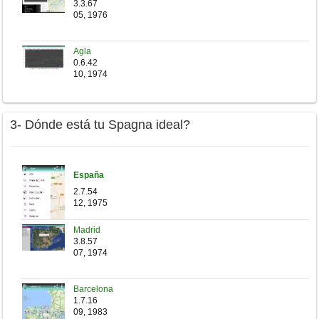
3.3.67
05, 1976
Agla
0.6.42
10, 1974
3- Dónde está tu Spagna ideal?
España
2.7.54
12, 1975
Madrid
3.8.57
07, 1974
Barcelona
1.7.16
09, 1983