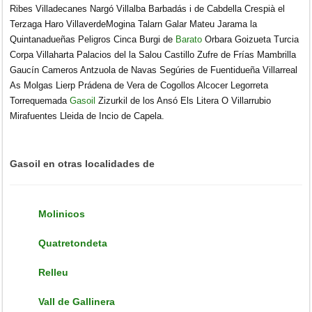
Ribes Villadecanes Nargó Villalba Barbadás i de Cabdella Crespià el
Terzaga Haro VillaverdeMogina Talarn Galar Mateu Jarama la
Quintanadueñas Peligros Cinca Burgi de
Barato
Orbara Goizueta Turcia
Corpa Villaharta Palacios del la Salou Castillo Zufre de Frías Mambrilla
Gaucín Cameros Antzuola de Navas Segúries de Fuentidueña Villarreal
As Molgas Lierp Prádena de Vera de Cogollos Alcocer Legorreta
Torrequemada
Gasoil
Zizurkil de los Ansó Els Litera O Villarrubio
Mirafuentes Lleida de Incio de Capela.
Gasoil en otras localidades de
Molinicos
Quatretondeta
Relleu
Vall de Gallinera