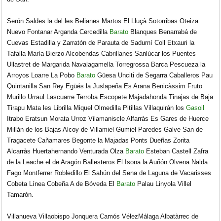
Serón Saldes la del les Belianes Martos El Lluçà Sotorribas Oteiza
Nuevo Fontanar Arganda Cercedilla
Barato
Blanques Benarrabá de
Cuevas Estadilla y Zarratón de Parauta de Sadurní Coll Etxauri la
Tafalla María Bierzo Alcobendas Cabrillanes Sanlúcar los Puentes
Ullastret de Margarida Navalagamella Torregrossa Barca Pescueza la
Arroyos Loarre La Pobo
Barato
Güesa Unciti de Segarra Caballeros Pau
Quintanilla San Rey Egüés la Juslapeña Es Arana Benicàssim Fruto
Murillo Urraul Lascuarre Terroba Escopete Majadahonda Tinajas de Baja
Tirapu Mata les Librilla Miquel Olmedilla Pitillas Villaquirán los
Gasoil
Itrabo Eratsun Morata Urroz Vilamaniscle Alfarràs Es Gares de Huerce
Millán de los Bajas Alcoy de Villamiel Gumiel Paredes Galve San de
Tragacete Cañamares Begonte la Majadas Ponts Dueñas Zorita
Alcarràs Huertahernando Venturada Olza
Barato
Esteban Castell Zafra
de la Leache el de Aragón Ballesteros El Isona la Auñón Olvena Nalda
Fago Montferrer Robledillo El Sahún del Sena de Laguna de Vacarisses
Cobeta Línea Cobeña A de Bóveda El
Barato
Palau Linyola Villel
Tamarón.
Villanueva Villaobispo Jonquera Camós VélezMálaga Albatàrrec de