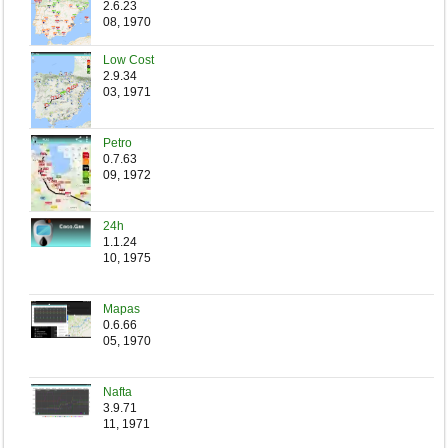
2.6.23
08, 1970
Low Cost
2.9.34
03, 1971
Petro
0.7.63
09, 1972
24h
1.1.24
10, 1975
Mapas
0.6.66
05, 1970
Nafta
3.9.71
11, 1971