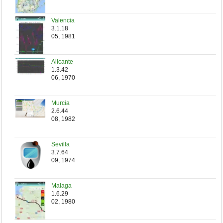
Valencia
3.1.18
05, 1981
Alicante
1.3.42
06, 1970
Murcia
2.6.44
08, 1982
Sevilla
3.7.64
09, 1974
Malaga
1.6.29
02, 1980