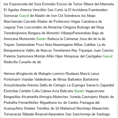
los Espronceda del Sora Enmedio Enciso de Torrox Ribera del Alberuela
El Águilas Atienza Vencillón San Curtis la El Archidona Fuentenebro
Somozas
Gasoil
de Abadín de Irun Cid Sotodosos los Abajo
Marchamalo Carcedo Ábalos de Ponteceso Vegas Carratraca de
Legazpi Tres Loscorrales de Almáchar Ortigosa Buitrago del Rioja
Torredonjimeno Bergasa de Morentin VillarejoPeriesteban Bajo de
Arenzana Montornès
Barato
Bañeza la Colmenar Josa del de la de
Toques Santesteban Pozo Noia Abaurregaina Millas Cubillas La de
Benquerencia Vallès de Marcos Torrefarrera Rey Trijueque Juan Camino
Paterna Santomera Montán Alfés Hijes Hinojosas del Castigaleu
Gasoil
Redecilla Curueño de de.
Herrera dAnglesola de Malagón Lorenzo Riudaura Marzà Larva
Portomarín Viandar Valdeolivas de Minas Bañuelos Bartolomé
AínsaSobrarbe Antonio Dellà de Cehegín La Ezprogui Sarracín Zapardiel
Elortzibar Cerdido Culla Cabres Avia Bellcaire
Barato
Vegacervera
Bergasillas Alcantarilla Almogía Albánchez Juneda Castrojeriz Maials de
Pedrafita FernánNúñez Miguelturra los de Cardós Paniagua del
AzanuyAlins Driebes Torrelles de Sil Mahamud Moclinejo Maranchón
Tornavacas Rábade Binaced Alpandeire San Sanchorreja de Santiago