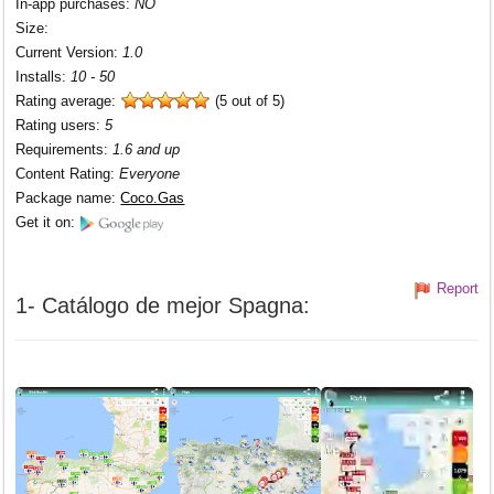
In-app purchases
:
NO
Size
:
Current Version
:
1.0
Installs
:
10 - 50
Rating average:
(5 out of 5)
Rating users
:
5
Requirements
:
1.6 and up
Content Rating
:
Everyone
Package name
:
Coco.Gas
Get it on:
Report
1- Catálogo de mejor Spagna: